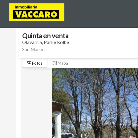
Venta
Olavarría
Padre Kolbe
San Martin
Código
VCC510
Quinta
en
venta
Olavarría
Padre Kolbe
San Martin
Fotos
Mapa