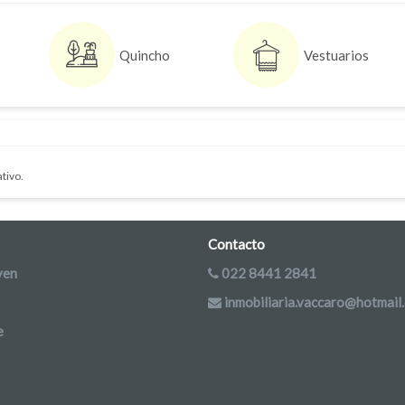
Quincho
Vestuarios
tivo.
Contacto
yen
022 8441 2841
inmobiliaria.vaccaro@hotmail
e