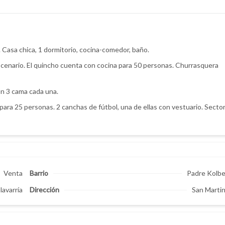
 Casa chica, 1 dormitorio, cocina-comedor, baño.
escenario. El quincho cuenta con cocina para 50 personas. Churrasquera
on 3 cama cada una.
ara 25 personas. 2 canchas de fútbol, una de ellas con vestuario. Secto
Venta
Barrio
Padre Kolb
lavarría
Dirección
San Marti