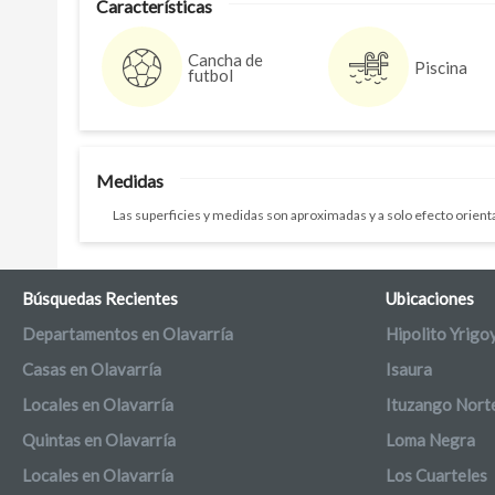
Características
Cancha de
Piscina
futbol
Medidas
Las superficies y medidas son aproximadas y a solo efecto orienta
Búsquedas Recientes
Ubicaciones
Departamentos en Olavarría
Hipolito Yrigo
Casas en Olavarría
Isaura
Locales en Olavarría
Ituzango Nort
Quintas en Olavarría
Loma Negra
Locales en Olavarría
Los Cuarteles