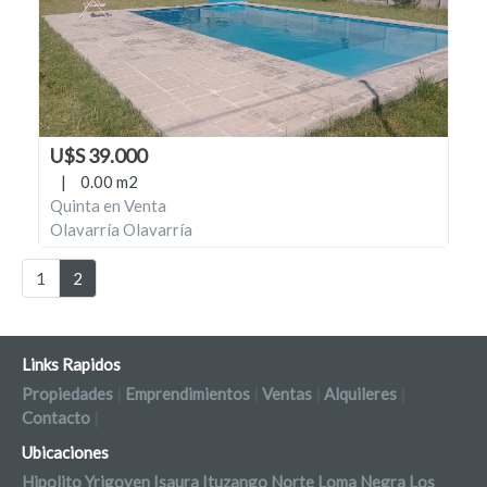
U$S 39.000
|
0.00 m2
Quinta en Venta
Olavarría Olavarría
1
2
Links Rapidos
Propiedades
|
Emprendimientos
|
Ventas
|
Alquileres
|
Contacto
|
Ubicaciones
Hipolito Yrigoyen
Isaura
Ituzango Norte
Loma Negra
Los