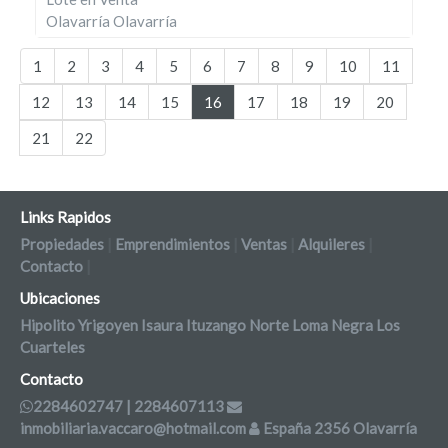
Olavarría Olavarría
1
2
3
4
5
6
7
8
9
10
11
12
13
14
15
16
17
18
19
20
21
22
Links Rapidos
Propiedades
|
Emprendimientos
|
Ventas
|
Alquileres
|
Contacto
|
Ubicaciones
Hipolito Yrigoyen
Isaura
Ituzango Norte
Loma Negra
Los
Cuarteles
Contacto
2284602747 | 2284607113
inmobiliaria.vaccaro@hotmail.com
España 2356 Olavarría