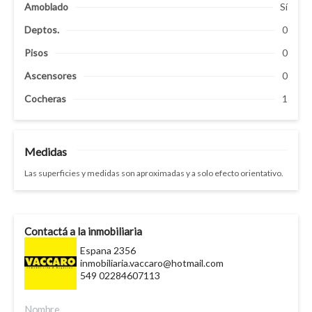
Amoblado
Sí
Deptos.
0
Pisos
0
Ascensores
0
Cocheras
1
Medidas
Las superficies y medidas son aproximadas y a solo efecto orientativo.
Contactá a la inmobiliaria
Espana 2356
inmobiliaria.vaccaro@hotmail.com
549 02284607113