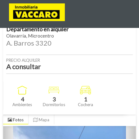
Departamento
en
alquiler
Olavarría
Microcentro
A. Barros 3320
PRECIO ALQUILER
A consultar
4
3
1
Ambientes
Dormitorios
Cochera
Fotos
Mapa