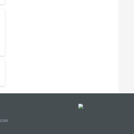
9
s
.com