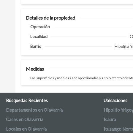
Detalles de la propiedad
Operación
Localidad
O
Barrio
Hipolito 
Medidas
Las superficies y medidas son aproximadas y a solo efecto orienta
Búsquedas Recientes
Ubicaciones
Departamentos en Olavarría
Hipolito Yrigo
Casas en Olavarría
Isaura
Locales en Olavarría
Ituzango Nort