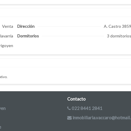
Venta
Dirección
A. Castro 385
lavarría
Dormitorios
3 dormitorio
Yrigoyen
tivo.
Contacto
yen
022 8441 2841
inmobiliaria.vaccaro@hotmail
e