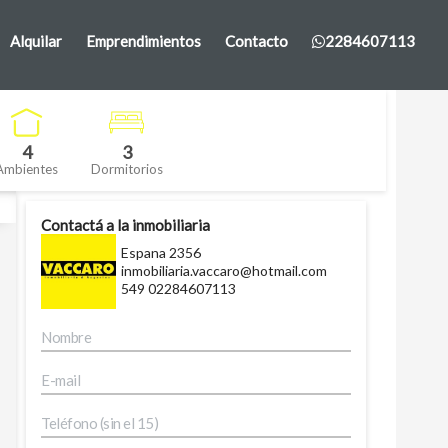
Alquilar
Emprendimientos
Contacto
2284607113
4
3
Ambientes
Dormitorios
Contactá a la inmobiliaria
Espana 2356
inmobiliaria.vaccaro@hotmail.com
549 02284607113