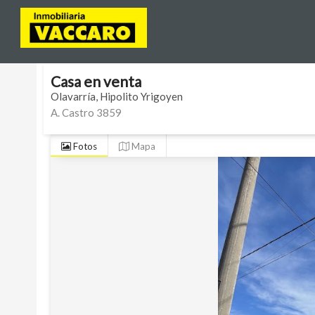
Venta
Olavarría
Hipolito Yrigoyen
A. Castro 3859
Código
VCC1
Casa
en
venta
Olavarría
Hipolito Yrigoyen
A. Castro 3859
Fotos
Mapa