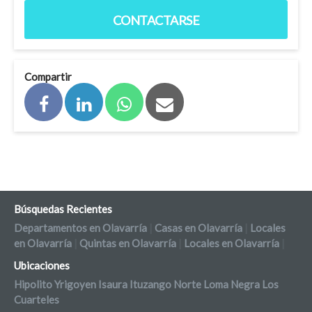
CONTACTARSE
Compartir
Búsquedas Recientes
Departamentos en Olavarría
|
Casas en Olavarría
|
Locales
en Olavarría
|
Quintas en Olavarría
|
Locales en Olavarría
|
Ubicaciones
Hipolito Yrigoyen
Isaura
Ituzango Norte
Loma Negra
Los
Cuarteles